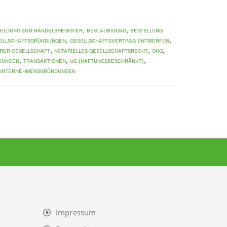
,
,
eldung zum Handelsregister
Beglaubigung
Bestellung
,
,
ellschaftsgründungen
Gesellschaftsvertrag entwerfen
,
,
,
Ihrer Gesellschaft
Notarielles Gesellschaftsrecht
oHG
,
,
,
dungen
Transaktionen
UG (haftungsbeschränkt)
Unternehmensgründungen
Impressum