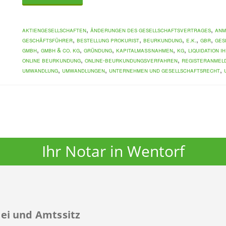
,
,
Aktiengesellschaften
Änderungen des Gesellschaftsvertrages
Anm
,
,
,
,
,
Geschäftsführer
Bestellung Prokurist
Beurkundung
e.K.
GbR
Ges
,
,
,
,
,
GmbH
GmbH & Co. KG
Gründung
Kapitalmaßnahmen
KG
Liquidation 
,
,
Online Beurkundung
Online-Beurkundungsverfahren
Registeranmel
,
,
,
Umwandlung
Umwandlungen
Unternehmen und Gesellschaftsrecht
Ihr Notar in Wentorf
ei und Amtssitz