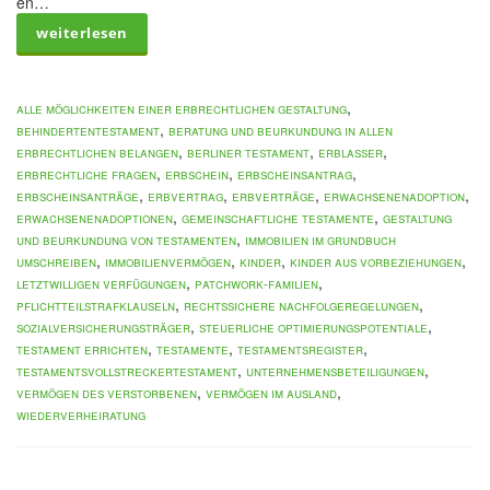
en…
weiterlesen
,
alle Möglichkeiten einer erbrechtlichen Gestaltung
,
Behindertentestament
Beratung und Beurkundung in allen
,
,
,
erbrechtlichen Belangen
Berliner Testament
Erblasser
,
,
,
erbrechtliche Fragen
Erbschein
Erbscheinsantrag
,
,
,
,
Erbscheinsanträge
Erbvertrag
Erbverträge
Erwachsenenadoption
,
,
Erwachsenenadoptionen
gemeinschaftliche Testamente
Gestaltung
,
und Beurkundung von Testamenten
Immobilien im Grundbuch
,
,
,
,
umschreiben
Immobilienvermögen
Kinder
Kinder aus Vorbeziehungen
,
,
letztwilligen Verfügungen
Patchwork-Familien
,
,
Pflichtteilstrafklauseln
rechtssichere Nachfolgeregelungen
,
,
Sozialversicherungsträger
steuerliche Optimierungspotentiale
,
,
,
Testament errichten
Testamente
Testamentsregister
,
,
Testamentsvollstreckertestament
Unternehmensbeteiligungen
,
,
Vermögen des Verstorbenen
Vermögen im Ausland
Wiederverheiratung