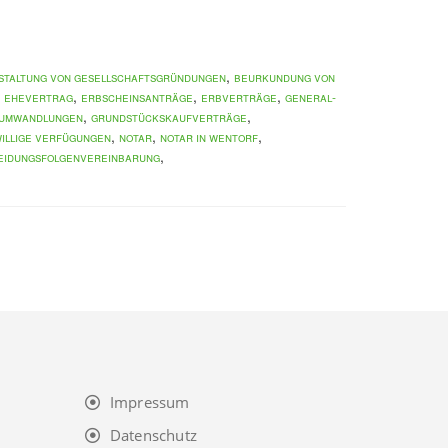
,
staltung von Gesellschaftsgründungen
Beurkundung von
,
,
,
,
Ehevertrag
Erbscheinsanträge
Erbverträge
General-
,
,
sumwandlungen
Grundstückskaufverträge
,
,
,
illige Verfügungen
Notar
Notar in Wentorf
,
eidungsfolgenvereinbarung
Impressum
Datenschutz