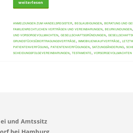
weiterlesen
,
,
Anmeldungen zum Handelsregister
Beglaubigungen
Beratung und Ge
,
familienrechtlichen Verträgen und Vereinbarungen
Beurkundungen
,
,
und Vorsorgevollmachten
Gesellschaftsgründungen
Gesellschaft
,
,
Grundstücksübertragungsverträge
Immobilienkaufverträge
letztw
,
,
,
Patientenverfügung
Patientenverfügungen
Satzungsänderung
Sch
,
,
Scheidungsfolgevereinbarungen
Testamente
Vorsorgevollmachten
ei und Amtssitz
orf bei Hamburg