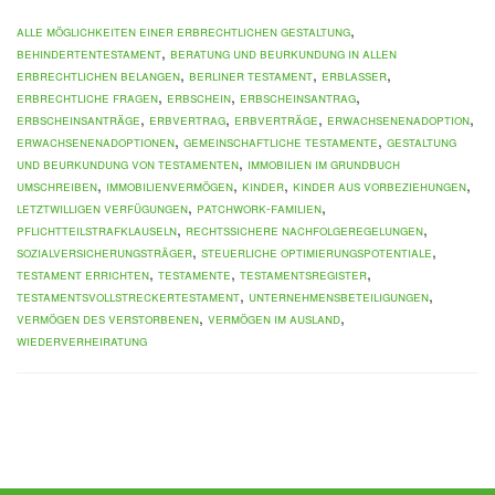
,
alle Möglichkeiten einer erbrechtlichen Gestaltung
,
Behindertentestament
Beratung und Beurkundung in allen
,
,
,
erbrechtlichen Belangen
Berliner Testament
Erblasser
,
,
,
erbrechtliche Fragen
Erbschein
Erbscheinsantrag
,
,
,
,
Erbscheinsanträge
Erbvertrag
Erbverträge
Erwachsenenadoption
,
,
Erwachsenenadoptionen
gemeinschaftliche Testamente
Gestaltung
,
und Beurkundung von Testamenten
Immobilien im Grundbuch
,
,
,
,
umschreiben
Immobilienvermögen
Kinder
Kinder aus Vorbeziehungen
,
,
letztwilligen Verfügungen
Patchwork-Familien
,
,
Pflichtteilstrafklauseln
rechtssichere Nachfolgeregelungen
,
,
Sozialversicherungsträger
steuerliche Optimierungspotentiale
,
,
,
Testament errichten
Testamente
Testamentsregister
,
,
Testamentsvollstreckertestament
Unternehmensbeteiligungen
,
,
Vermögen des Verstorbenen
Vermögen im Ausland
Wiederverheiratung