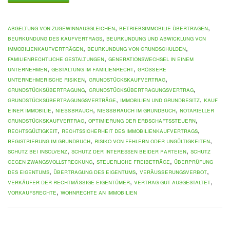
,
,
Abgeltung von Zugewinnausgleichen
Betriebsimmobilie übertragen
,
Beurkundung des Kaufvertrags
Beurkundung und Abwicklung von
,
,
Immobilienkaufverträgen
Beurkundung von Grundschulden
,
familienrechtliche Gestaltungen
Generationswechsel in einem
,
,
Unternehmen
Gestaltung im Familienrecht
größere
,
,
unternehmerische Risiken
Grundstückskaufvertrag
,
,
Grundstücksübertragung
Grundstücksübertragungsvertrag
,
,
Grundstücksübertragungsverträge
Immobilien und Grundbesitz
Kauf
,
,
,
einer Immobilie
Nießbrauch
Nießbrauch im Grundbuch
notarieller
,
,
Grundstückskaufvertrag
Optimierung der Erbschaftssteuern
,
,
Rechtsgültigkeit
Rechtssicherheit des Immobilienkaufvertrags
,
,
Registrierung im Grundbuch
Risiko von Fehlern oder Ungültigkeiten
,
,
Schutz bei Insolvenz
Schutz der Interessen beider Parteien
Schutz
,
,
gegen Zwangsvollstreckung
steuerliche Freibeträge
Überprüfung
,
,
,
des Eigentums
Übertragung des Eigentums
Veräußerungsverbot
,
,
Verkäufer der rechtmäßige Eigentümer
Vertrag gut ausgestaltet
,
Vorkaufsrechte
Wohnrechte an Immobilien